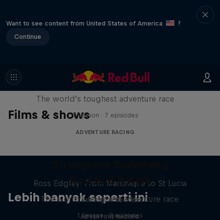
Want to see content from United States of America
?
Continue
Red Bull X-Alps
The world’s toughest adventure race
Films & shows
1 Season · 7 episodes
ADVENTURE RACING
Strongman Swimming
Red Bull X-Alps
Ross Edgley: From Martinique to St Lucia
Lebih banyak seperti ini
The world’s toughest adventure race
1 Season · 4 episodes
1 Season · 7 episodes
ADVENTURE RACING