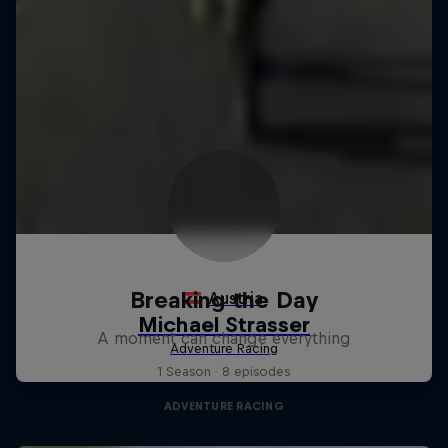
Breaking the Day
A moment can change everything
1 Season · 8 episodes
ADVENTURE RACING