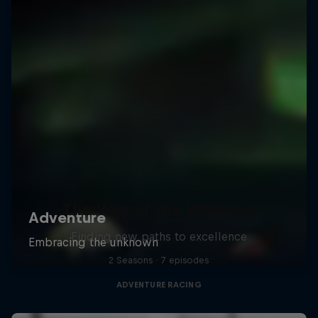
The Way of the Wildcard
Finding new paths to excellence
2 Seasons · 7 episodes
ADVENTURE RACING