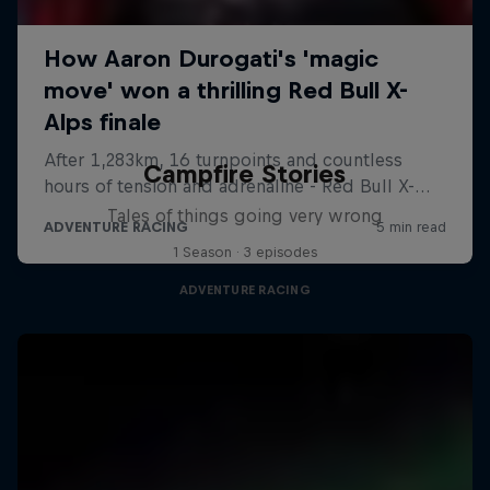
Campfire Stories
Tales of things going very wrong
1 Season · 3 episodes
ADVENTURE RACING