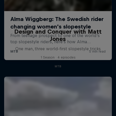
Design and Conquer with Matt
Jones
One man, three world-first slopestyle tricks
1 Season · 4 episodes
MTB