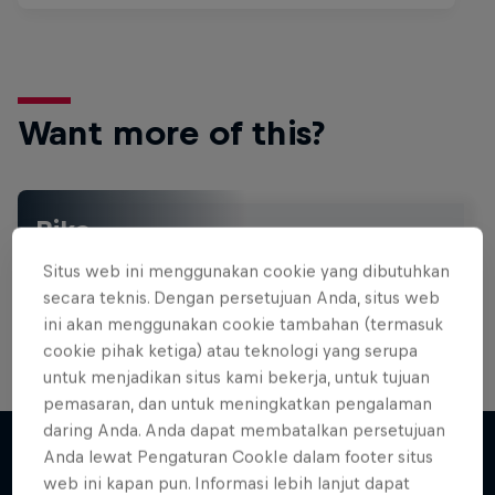
Want more of this?
Bike
Welcome to the Bike Hub, where you will find an
Situs web ini menggunakan cookie yang dibutuhkan
action-packed collection of two-wheel films,
secara teknis. Dengan persetujuan Anda, situs web
shows …
ini akan menggunakan cookie tambahan (termasuk
cookie pihak ketiga) atau teknologi yang serupa
untuk menjadikan situs kami bekerja, untuk tujuan
pemasaran, dan untuk meningkatkan pengalaman
daring Anda. Anda dapat membatalkan persetujuan
Anda lewat Pengaturan CookIe dalam footer situs
web ini kapan pun. Informasi lebih lanjut dapat