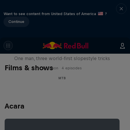
Want to see content from United States of America
?
Continue
Design and Conquer with Matt
Jones
One man, three world-first slopestyle tricks
Films & shows
1 Season · 4 episodes
MTB
Acara