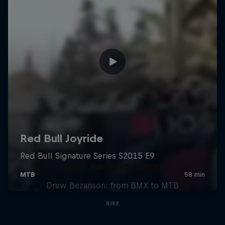
The Learning Curve
Drew Bezanson: from BMX to MTB
BIKE