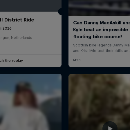
l District Ride
li 2026
ingen, Netherlands
ch the replay