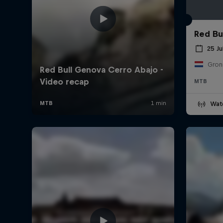
Red Bul
25 Ju
Gron
MTB
Wat