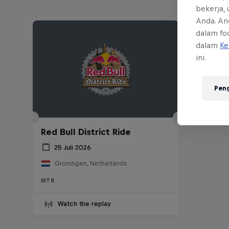
bekerja,
Anda. An
dalam foo
dalam
Ke
ini.
Pen
Red Bull District Ride
25 Juli 2026
Groningen, Netherlands
MTB
Watch the replay