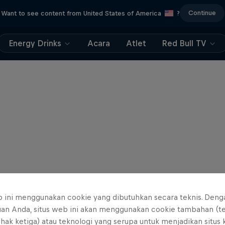
Continue
Want to see content from United States of America
?
Energy Drinks
Acara
Atlet
Red Bull TV
b ini menggunakan cookie yang dibutuhkan secara teknis. Deng
uan Anda, situs web ini akan menggunakan cookie tambahan (t
ihak ketiga) atau teknologi yang serupa untuk menjadikan situs