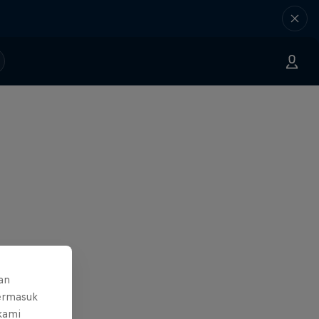
an
ermasuk
 kami