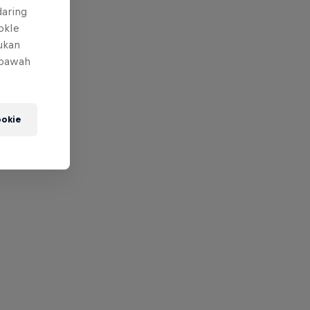
daring
okIe
mukan
 bawah
okie