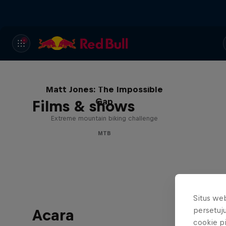
Matt Jones: The Impossible
Gap
Films & shows
Extreme mountain biking challenge
MTB
Situs we
persetuj
Acara
cookie p