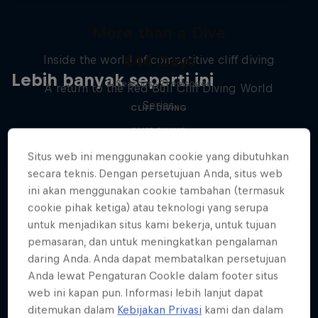
More than a Dive
444 Days
Inside the world of competitive cliff diving
Lebih banyak seperti ini
4 Seasons · 21 episodes
A return to the Red Bull Cliff Diving World
Series
CLIFF DIVING
CLIFF DIVING
Situs web ini menggunakan cookie yang dibutuhkan
secara teknis. Dengan persetujuan Anda, situs web
ini akan menggunakan cookie tambahan (termasuk
cookie pihak ketiga) atau teknologi yang serupa
untuk menjadikan situs kami bekerja, untuk tujuan
pemasaran, dan untuk meningkatkan pengalaman
daring Anda. Anda dapat membatalkan persetujuan
Anda lewat Pengaturan CookIe dalam footer situs
web ini kapan pun. Informasi lebih lanjut dapat
ditemukan dalam
Kebijakan Privasi
kami dan dalam