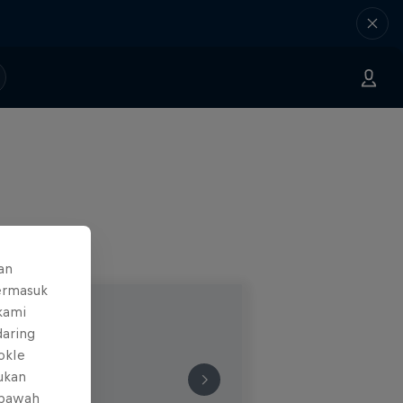
an
ermasuk
 kami
daring
okIe
mukan
 bawah