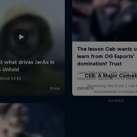
CEB: A Major Come
Answering the Dota 2 call 
monumental comebac
GAMING