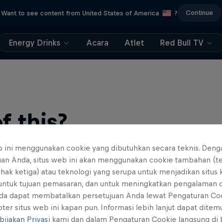
Continue
Want to see content from United States of America
?
Energy Drinks
Acara
Atlet
Red Bull TV
 this?
b ini menggunakan cookie yang dibutuhkan secara teknis. Deng
uan Anda, situs web ini akan menggunakan cookie tambahan (t
ihak ketiga) atau teknologi yang serupa untuk menjadikan situs
 untuk tujuan pemasaran, dan untuk meningkatkan pengalaman 
da dapat membatalkan persetujuan Anda lewat Pengaturan Co
ter situs web ini kapan pun. Informasi lebih lanjut dapat dite
ts news, reviews and films. Learn tips on how to improve …
bijakan Privasi
kami dan dalam Pengaturan Cookie langsung di