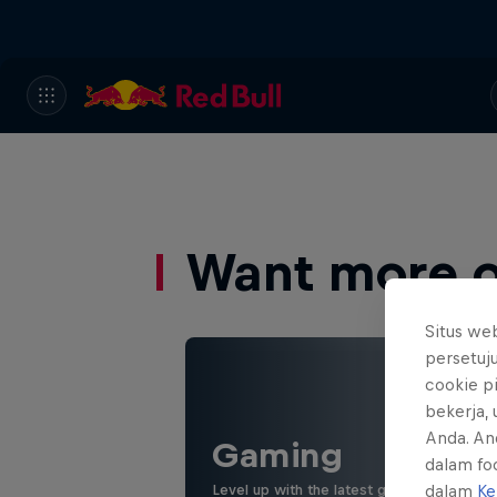
Want more of
Situs we
persetuj
cookie p
bekerja,
Anda. An
Gaming
dalam foo
Level up with the latest games and espor
dalam
Ke