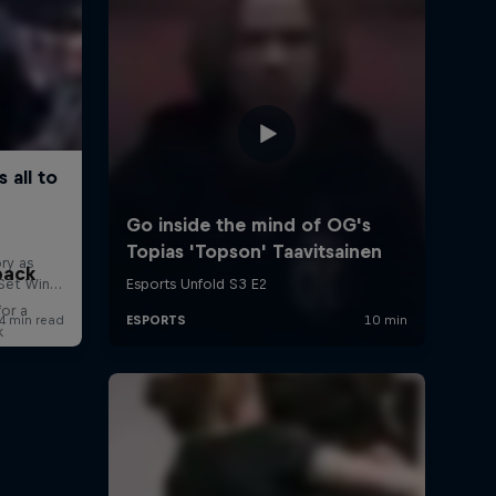
back
for a
k