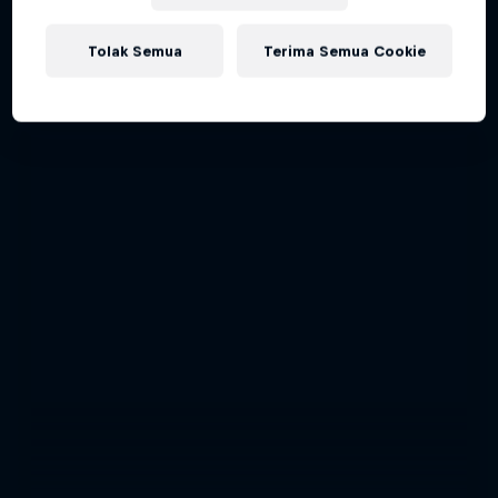
Aerobatic pilot Dario Costa documentary
Tolak Semua
Terima Semua Cookie
AIR RACING