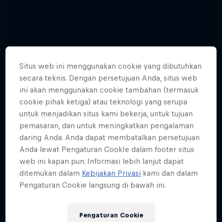
Situs web ini menggunakan cookie yang dibutuhkan
secara teknis. Dengan persetujuan Anda, situs web
ini akan menggunakan cookie tambahan (termasuk
cookie pihak ketiga) atau teknologi yang serupa
untuk menjadikan situs kami bekerja, untuk tujuan
pemasaran, dan untuk meningkatkan pengalaman
daring Anda. Anda dapat membatalkan persetujuan
Anda lewat Pengaturan CookIe dalam footer situs
web ini kapan pun. Informasi lebih lanjut dapat
ditemukan dalam
Kebijakan Privasi
kami dan dalam
Pengaturan Cookie langsung di bawah ini.
Hannes Arch top gun in training
4 Photos
Pengaturan Cookie
Tunnel Pass
AIR RACING