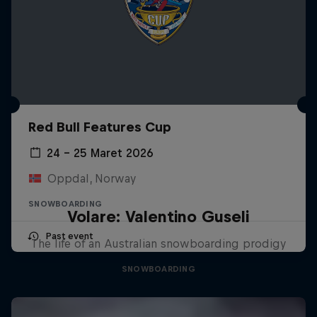
Red Bull Features Cup
24 – 25 Maret 2026
Oppdal, Norway
SNOWBOARDING
Volare: Valentino Guseli
Past event
The life of an Australian snowboarding prodigy
SNOWBOARDING