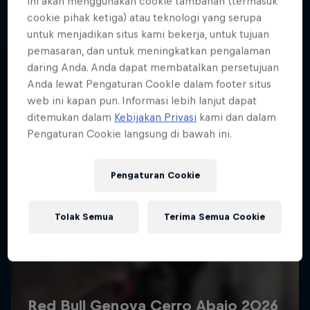
ini akan menggunakan cookie tambahan (termasuk
Lebih banyak seperti ini
cookie pihak ketiga) atau teknologi yang serupa
untuk menjadikan situs kami bekerja, untuk tujuan
pemasaran, dan untuk meningkatkan pengalaman
daring Anda. Anda dapat membatalkan persetujuan
Anda lewat Pengaturan CookIe dalam footer situs
web ini kapan pun. Informasi lebih lanjut dapat
ditemukan dalam
Kebijakan Privasi
kami dan dalam
Pengaturan Cookie langsung di bawah ini.
Pengaturan Cookie
Tolak Semua
Terima Semua Cookie