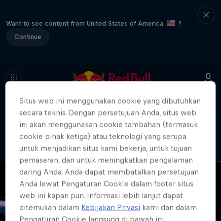
Want to see content from United States of America
?
Continue
Situs web ini menggunakan cookie yang dibutuhkan
404
secara teknis. Dengan persetujuan Anda, situs web
Well, this is embarrassing. Where did
ini akan menggunakan cookie tambahan (termasuk
the page go?!
cookie pihak ketiga) atau teknologi yang serupa
untuk menjadikan situs kami bekerja, untuk tujuan
pemasaran, dan untuk meningkatkan pengalaman
daring Anda. Anda dapat membatalkan persetujuan
Anda lewat Pengaturan CookIe dalam footer situs
web ini kapan pun. Informasi lebih lanjut dapat
ditemukan dalam
Kebijakan Privasi
kami dan dalam
Pengaturan Cookie langsung di bawah ini.