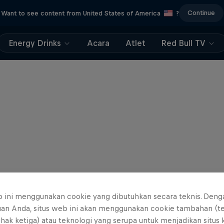
Continue
Want to see content from United States of America
?
Energy Drinks
Acara
Atlet
Red Bull TV
b ini menggunakan cookie yang dibutuhkan secara teknis. Deng
uan Anda, situs web ini akan menggunakan cookie tambahan (t
ihak ketiga) atau teknologi yang serupa untuk menjadikan situs