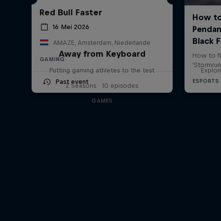
Red Bull Faster
16 Mei 2026
AMAZE, Amsterdam, Niederlande
Away from Keyboard
GAMING
Putting gaming athletes to the test
Explor
Past event
2 Seasons · 10 episodes
GAMES