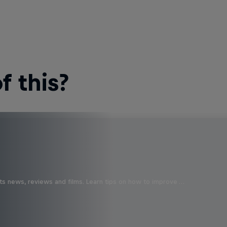
 this?
ts news, reviews and films. Learn tips on how to improve …