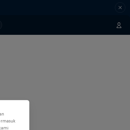
an
ermasuk
 kami