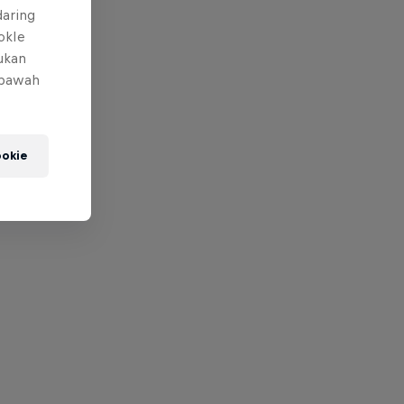
daring
okIe
mukan
 bawah
okie