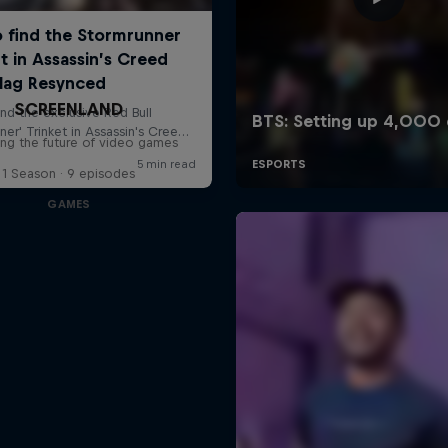
SCREENLAND
ing the future of video games
1 Season · 9 episodes
GAMES