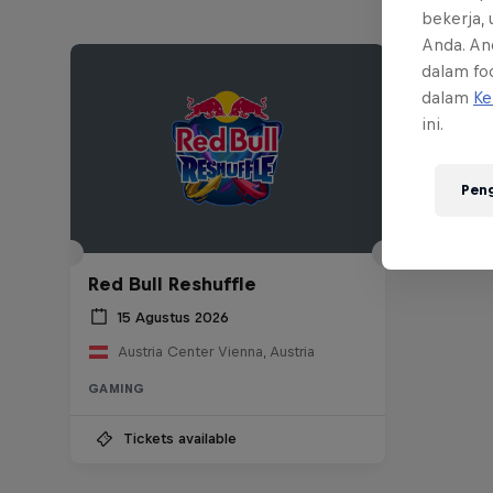
bekerja,
Anda. An
dalam foo
dalam
Ke
ini.
Pen
Red Bull Reshuffle
15 Agustus 2026
Austria Center Vienna, Austria
GAMING
Tickets available