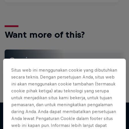
Want more of this?
Gaming
Level up with the latest games and esports news,
Situs web ini menggunakan cookie yang dibutuhkan
reviews and films. Learn tips on how to improve …
secara teknis. Dengan persetujuan Anda, situs web
ini akan menggunakan cookie tambahan (termasuk
cookie pihak ketiga) atau teknologi yang serupa
untuk menjadikan situs kami bekerja, untuk tujuan
pemasaran, dan untuk meningkatkan pengalaman
daring Anda. Anda dapat membatalkan persetujuan
Anda lewat Pengaturan CookIe dalam footer situs
Lebih banyak seperti ini
web ini kapan pun. Informasi lebih lanjut dapat