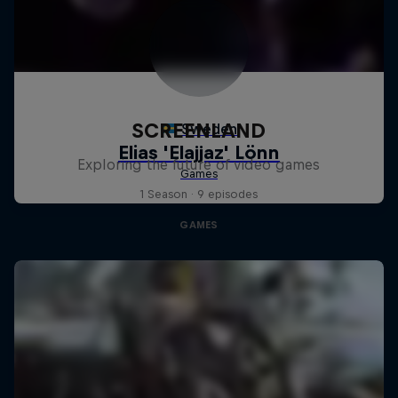
SCREENLAND
Exploring the future of video games
1 Season · 9 episodes
GAMES