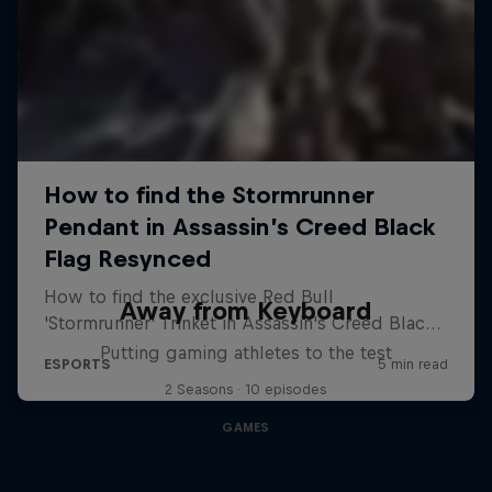
Away from Keyboard
Putting gaming athletes to the test
2 Seasons · 10 episodes
GAMES