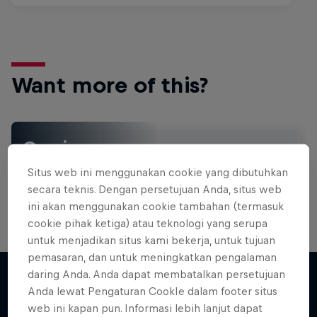
Want more of this?
Gaming
Level up with the latest games and esports news,
Situs web ini menggunakan cookie yang dibutuhkan
reviews and films. Learn tips on how to improve …
secara teknis. Dengan persetujuan Anda, situs web
ini akan menggunakan cookie tambahan (termasuk
cookie pihak ketiga) atau teknologi yang serupa
untuk menjadikan situs kami bekerja, untuk tujuan
pemasaran, dan untuk meningkatkan pengalaman
daring Anda. Anda dapat membatalkan persetujuan
Anda lewat Pengaturan CookIe dalam footer situs
Lebih banyak seperti ini
web ini kapan pun. Informasi lebih lanjut dapat