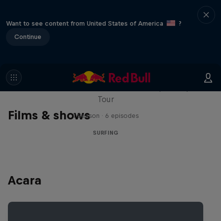
Want to see content from United States of America
?
Continue
WSL Replay
The latest action from the WSL Championship
Tour
Films & shows
1 Season · 6 episodes
SURFING
Acara