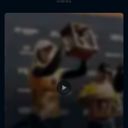
SURFING