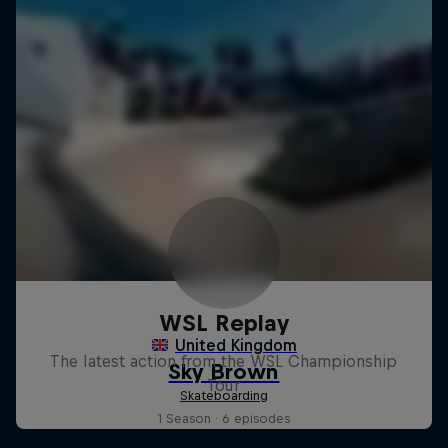
WSL Replay
The latest action from the WSL Championship
Tour
1 Season · 6 episodes