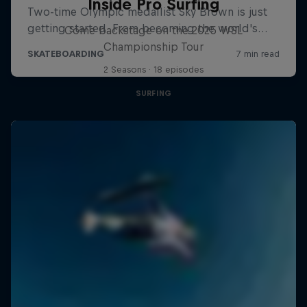
Inside Pro Surfing
Come backstage on the 2025 WSL
Championship Tour
2 Seasons · 18 episodes
SURFING