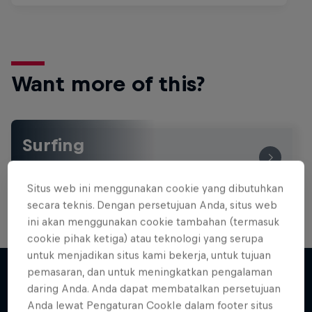
Want more of this?
Surfing
Welcome to the Surf Hub, where you will find a rip-
roaring collection of surf films, shows and …
Situs web ini menggunakan cookie yang dibutuhkan
secara teknis. Dengan persetujuan Anda, situs web
ini akan menggunakan cookie tambahan (termasuk
cookie pihak ketiga) atau teknologi yang serupa
untuk menjadikan situs kami bekerja, untuk tujuan
pemasaran, dan untuk meningkatkan pengalaman
daring Anda. Anda dapat membatalkan persetujuan
Lebih banyak seperti ini
Anda lewat Pengaturan CookIe dalam footer situs