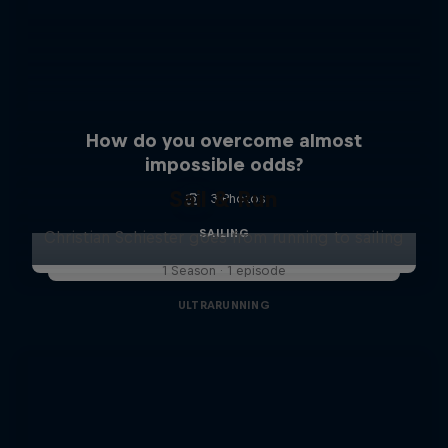
How do you overcome almost
impossible odds?
Sail & Run
3 Photos
SAILING
Christian Schiester goes from running to sailing
1 Season · 1 episode
ULTRARUNNING