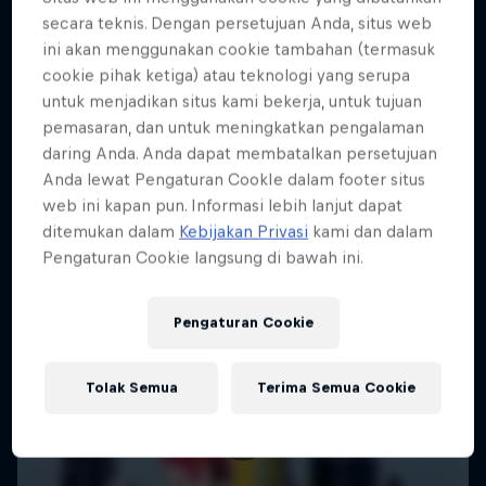
secara teknis. Dengan persetujuan Anda, situs web
SAILING
Jimmy Spithill's SailGP journey
ini akan menggunakan cookie tambahan (termasuk
1 Season · 3 episodes
cookie pihak ketiga) atau teknologi yang serupa
untuk menjadikan situs kami bekerja, untuk tujuan
SAILING
pemasaran, dan untuk meningkatkan pengalaman
daring Anda. Anda dapat membatalkan persetujuan
Anda lewat Pengaturan CookIe dalam footer situs
web ini kapan pun. Informasi lebih lanjut dapat
ditemukan dalam
Kebijakan Privasi
kami dan dalam
Pengaturan Cookie langsung di bawah ini.
Pengaturan Cookie
Tolak Semua
Terima Semua Cookie