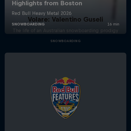
Volare: Valentino Guseli
The life of an Australian snowboarding prodigy
SNOWBOARDING