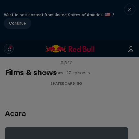
Want to see content from United States of America
?
Continue
Skate Tales
Discover the world of skate with Madars
Apse
Films & shows
5 Seasons · 27 episodes
SKATEBOARDING
Acara