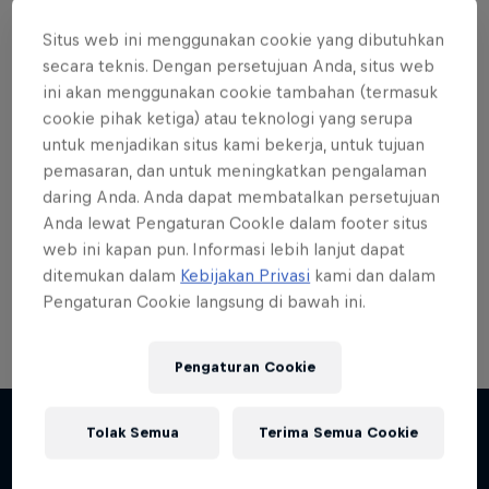
Situs web ini menggunakan cookie yang dibutuhkan
secara teknis. Dengan persetujuan Anda, situs web
ini akan menggunakan cookie tambahan (termasuk
cookie pihak ketiga) atau teknologi yang serupa
Want more of this?
untuk menjadikan situs kami bekerja, untuk tujuan
pemasaran, dan untuk meningkatkan pengalaman
daring Anda. Anda dapat membatalkan persetujuan
Skateboarding
Anda lewat Pengaturan CookIe dalam footer situs
web ini kapan pun. Informasi lebih lanjut dapat
Welcome to the Red Bull Skateboarding hub, your
ditemukan dalam
Kebijakan Privasi
kami dan dalam
source for skateboarding news, videos, rider …
Pengaturan Cookie langsung di bawah ini.
Pengaturan Cookie
Skate Tales
Tolak Semua
Terima Semua Cookie
Discover the world of skate with Madars Apse
Lebih banyak seperti ini
5 Seasons · 27 episodes