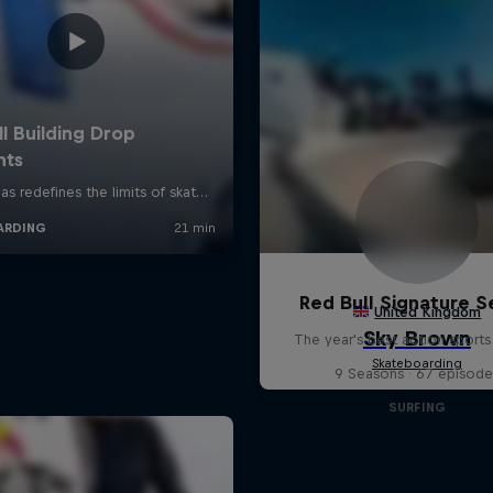
Red Bull Signature S
The year's best action sports
9 Seasons · 67 episode
SURFING