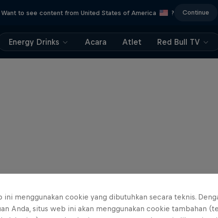
Continue
Want to see content from United States of America
?
Energy Drinks
Acara
Atlet
Red Bull TV
b ini menggunakan cookie yang dibutuhkan secara teknis. Deng
uan Anda, situs web ini akan menggunakan cookie tambahan (t