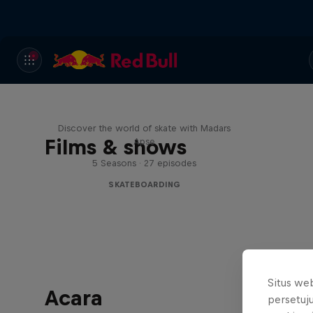
Skate Tales
Discover the world of skate with Madars
Films & shows
Apse
5 Seasons · 27 episodes
SKATEBOARDING
Situs we
Acara
persetuj