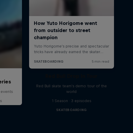
Red Bull Drop In Tour
eries
Red Bull skate team's demo tour of the
 events
world
s
1 Season · 3 episodes
SKATEBOARDING