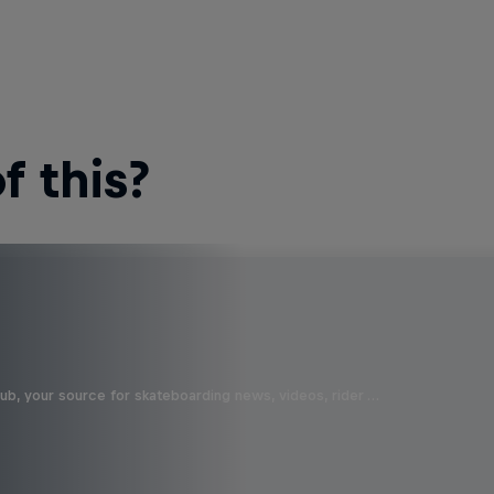
 this?
b, your source for skateboarding news, videos, rider …