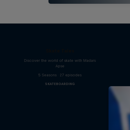
Skate Tales
Discover the world of skate with Madars
Apse
5 Seasons · 27 episodes
SKATEBOARDING