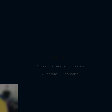
ABC of...
A crash course in action sports
2 Seasons · 16 episodes
F1