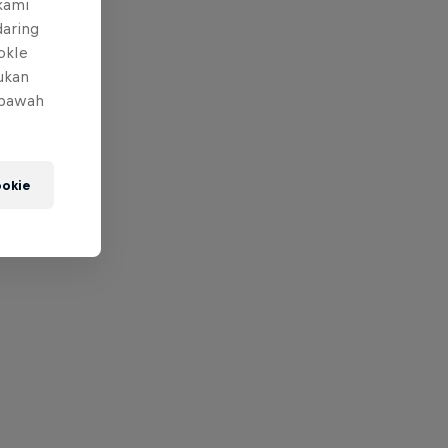
 kami
daring
okIe
mukan
 bawah
okie