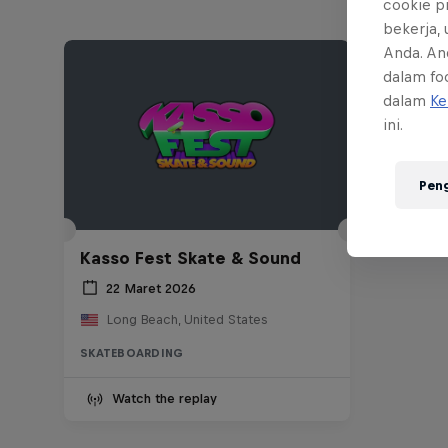
cookie p
bekerja,
Anda. An
dalam foo
dalam
Ke
ini.
Pen
Kasso Fest Skate & Sound
22 Maret 2026
Long Beach, United States
SKATEBOARDING
Watch the replay