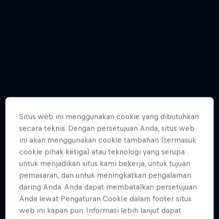
Situs web ini menggunakan cookie yang dibutuhkan
secara teknis. Dengan persetujuan Anda, situs web
ini akan menggunakan cookie tambahan (termasuk
cookie pihak ketiga) atau teknologi yang serupa
untuk menjadikan situs kami bekerja, untuk tujuan
pemasaran, dan untuk meningkatkan pengalaman
Matt Poole - Best Pictures
daring Anda. Anda dapat membatalkan persetujuan
Anda lewat Pengaturan CookIe dalam footer situs
6 Photos
web ini kapan pun. Informasi lebih lanjut dapat
TRIATHLON