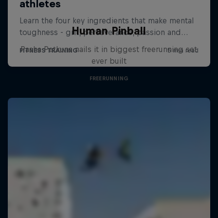
Human Pinball
Pasha Petkuns nails it in biggest freerunning set
ever built
FREERUNNING