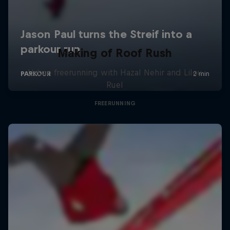
Making of Roof Rush
Urban freerunning with Hazal Nehir and Lilou
Ruel
FREERUNNING