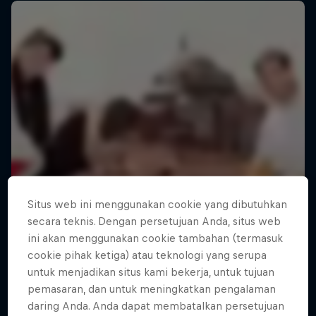
Situs web ini menggunakan cookie yang dibutuhkan
secara teknis. Dengan persetujuan Anda, situs web
ini akan menggunakan cookie tambahan (termasuk
cookie pihak ketiga) atau teknologi yang serupa
untuk menjadikan situs kami bekerja, untuk tujuan
pemasaran, dan untuk meningkatkan pengalaman
daring Anda. Anda dapat membatalkan persetujuan