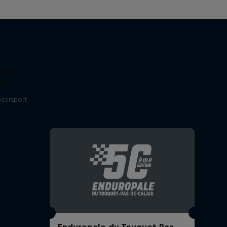
The
t?
otorsport
Enduropale du Touquet Pas-