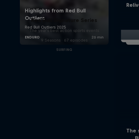
Reliv
Red Bull Signature Series
The year's best action sports events
9 Seasons · 67 episodes
SURFING
The 
B