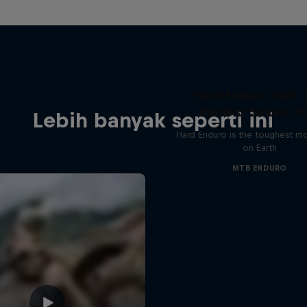
Hard Enduro 2025: 
Hardest Season Ye
Lebih banyak seperti ini
Hard Enduro is the toughest m
on Earth
MTB ENDURO