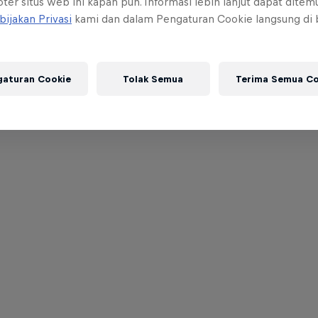
ter situs web ini kapan pun. Informasi lebih lanjut dapat dite
bijakan Privasi
kami dan dalam Pengaturan Cookie langsung di
gaturan Cookie
Tolak Semua
Terima Semua Co