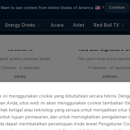
Continue
Want to see content from United States of America
?
Energy Drinks
Acara
Atlet
Red Bull TV
Hirscher X
Red Bull Signature S
egend tackles unknown terrain
The year's best action sports
1 Season · 4 episodes
9 Seasons · 67 episode
SKIING
SURFING
b ini menggunakan cookie yang dibutuhkan secara teknis. Deng
uan Anda, situs web ini akan menggunakan cookie tambahan (t
ihak ketiga) atau teknologi yang serupa untuk menjadikan situs
 untuk tujuan pemasaran, dan untuk meningkatkan pengalaman 
da dapat membatalkan persetujuan Anda lewat Pengaturan Co