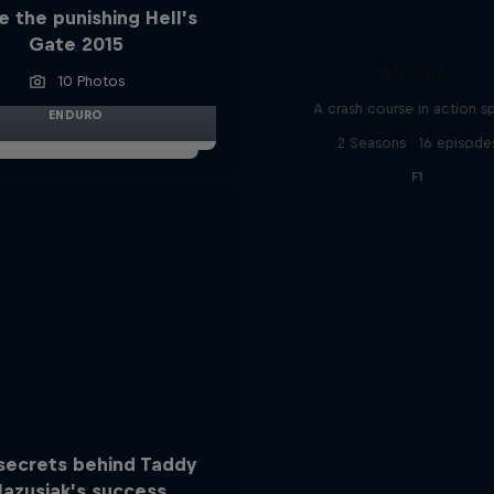
e the punishing Hell’s
Gate 2015
ABC of...
10 Photos
A crash course in action s
ENDURO
2 Seasons · 16 episode
F1
secrets behind Taddy
lazusiak’s success