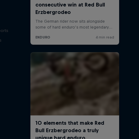
ports
s