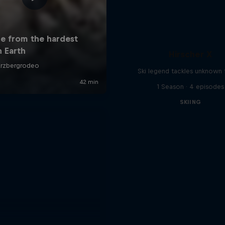
Hirscher X
Ski legend tackles unknown t
1 Season · 4 episodes
SKIING