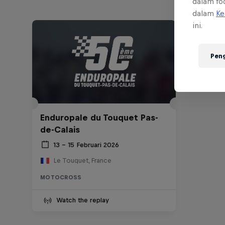
dalam foo
dalam
Ke
ini.
Pen
Enduropale du Touquet Pas-
de-Calais
13 – 15 Februari 2026
Le Touquet, France
MOTOCROSS
Watch the replay