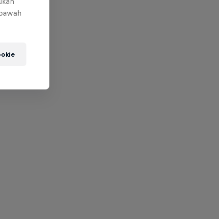
mukan
 bawah
okie