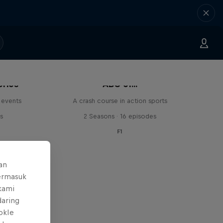
eries
ABC of...
 events
A crash course in action sports
s
2 Seasons · 16 episodes
F1
an
ermasuk
 kami
daring
okIe