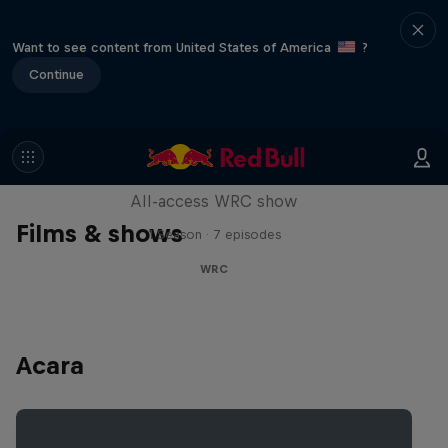
Want to see content from United States of America
?
Continue
More Than Machine
All-access WRC show
Films & shows
1 Season · 7 episodes
WRC
Acara