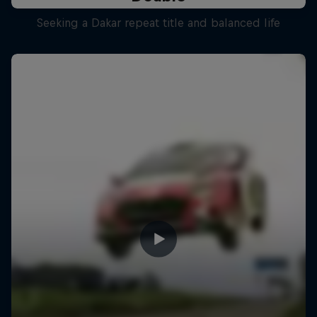
Seeking a Dakar repeat title and balanced life