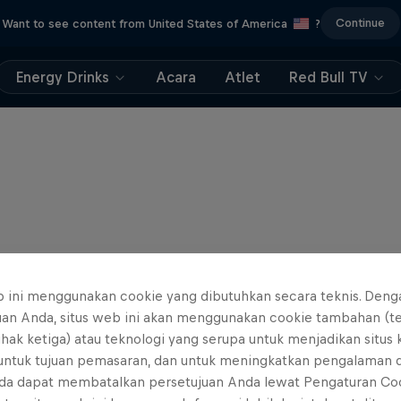
Continue
Want to see content from United States of America
?
Energy Drinks
Acara
Atlet
Red Bull TV
b ini menggunakan cookie yang dibutuhkan secara teknis. Deng
uan Anda, situs web ini akan menggunakan cookie tambahan (t
ihak ketiga) atau teknologi yang serupa untuk menjadikan situs
 untuk tujuan pemasaran, dan untuk meningkatkan pengalaman 
da dapat membatalkan persetujuan Anda lewat Pengaturan Co