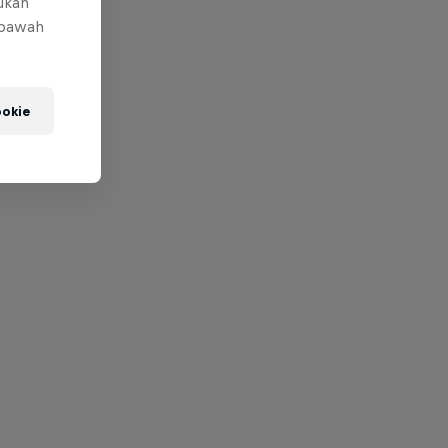
mukan
 bawah
okie