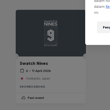
dalam foo
dalam
Ke
ini.
Pen
Swatch Nines
6 – 11 April 2026
Hokkaido, Japan
SNOWBOARDING
Past event