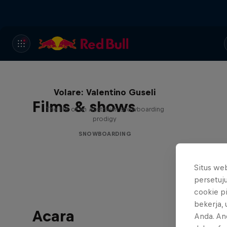
Volare: Valentino Guseli
Films & shows
The life of an Australian snowboarding
prodigy
SNOWBOARDING
Situs we
persetuj
cookie p
bekerja,
Acara
Anda. An