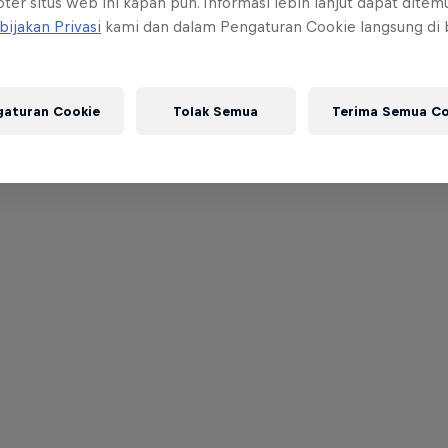
ter situs web ini kapan pun. Informasi lebih lanjut dapat dite
bijakan Privasi
kami dan dalam Pengaturan Cookie langsung di
gaturan Cookie
Tolak Semua
Terima Semua Co