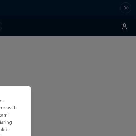
an
ermasuk
 kami
daring
okIe