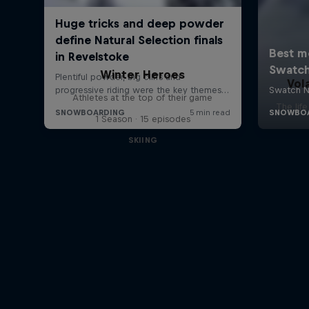
Winter Heroes
Vol
Athletes at the top of their game
The lif
1 Season · 15 episodes
SKIING