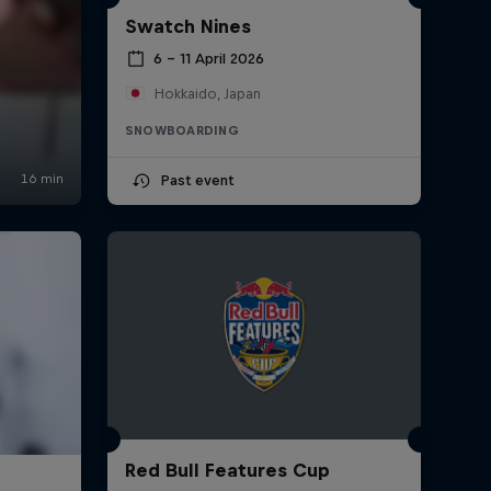
Swatch Nines
6 – 11 April 2026
Hokkaido, Japan
SNOWBOARDING
Past event
Red Bull Features Cup