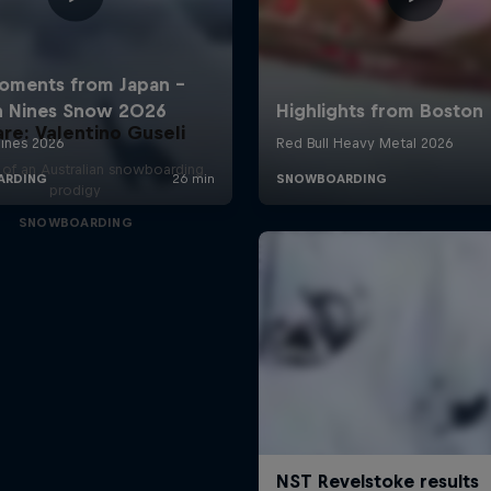
are: Valentino Guseli
e of an Australian snowboarding
prodigy
SNOWBOARDING