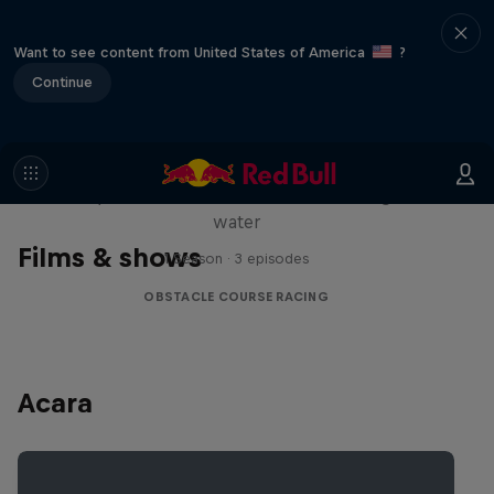
Want to see content from United States of America
?
Continue
Red Bull Stalen Ros Series
Wacky duo bike obstacle course floating on
water
Films & shows
1 Season · 3 episodes
OBSTACLE COURSE RACING
Acara