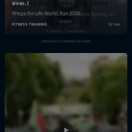
Red Bull Stalen Ros Series
Wacky duo bike obstacle course floating on
water
1 Season · 3 episodes
OBSTACLE COURSE RACING