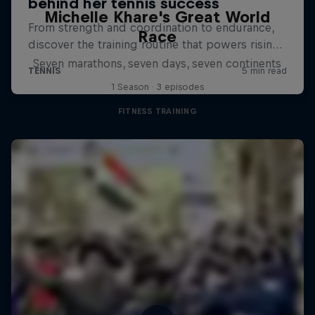
Michelle Khare's Great World
Race
Seven marathons, seven days, seven continents
1 Season · 3 episodes
FITNESS TRAINING