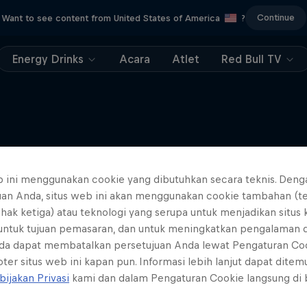
Continue
Want to see content from United States of America
?
Energy Drinks
Acara
Atlet
Red Bull TV
Lebih banyak seperti ini
b ini menggunakan cookie yang dibutuhkan secara teknis. Deng
uan Anda, situs web ini akan menggunakan cookie tambahan (t
ihak ketiga) atau teknologi yang serupa untuk menjadikan situs
 untuk tujuan pemasaran, dan untuk meningkatkan pengalaman 
da dapat membatalkan persetujuan Anda lewat Pengaturan Co
ter situs web ini kapan pun. Informasi lebih lanjut dapat dite
bijakan Privasi
kami dan dalam Pengaturan Cookie langsung di