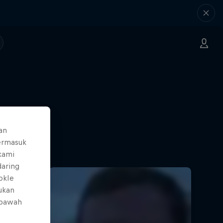
an
ermasuk
 kami
daring
okIe
mukan
 bawah