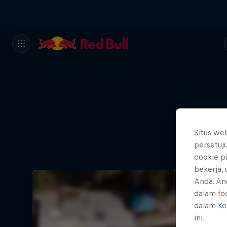
Situs we
persetuj
cookie p
bekerja,
Anda. An
dalam foo
dalam
Ke
ini.