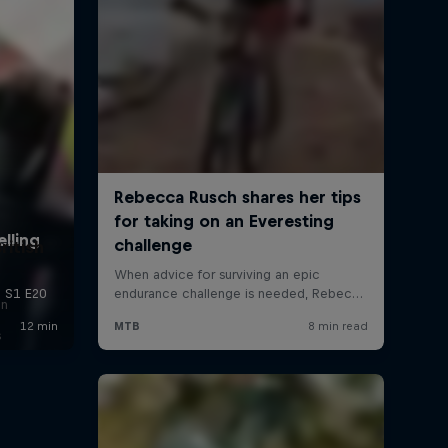
ritish
on
s