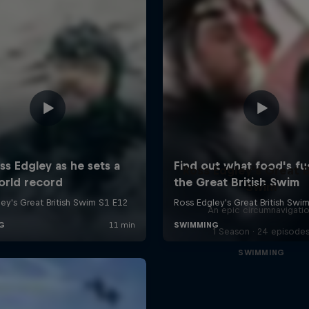
Ross Edgley's Great B
Swim
An epic circumnavigati
1 Season · 24 episode
SWIMMING