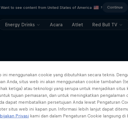
Continue
Want to see content from United States of America
?
Energy Drinks
Acara
Atlet
Red Bull TV
Lebih banyak seperti ini
b ini menggunakan cookie yang dibutuhkan secara teknis. Deng
uan Anda, situs web ini akan menggunakan cookie tambahan (t
ihak ketiga) atau teknologi yang serupa untuk menjadikan situs
 untuk tujuan pemasaran, dan untuk meningkatkan pengalaman 
da dapat membatalkan persetujuan Anda lewat Pengaturan Co
ter situs web ini kapan pun. Informasi lebih lanjut dapat dite
bijakan Privasi
kami dan dalam Pengaturan Cookie langsung di