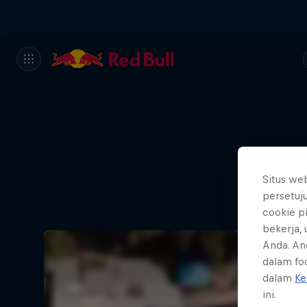
Situs we
persetuj
cookie p
bekerja,
Anda. An
dalam foo
dalam
Ke
ini.