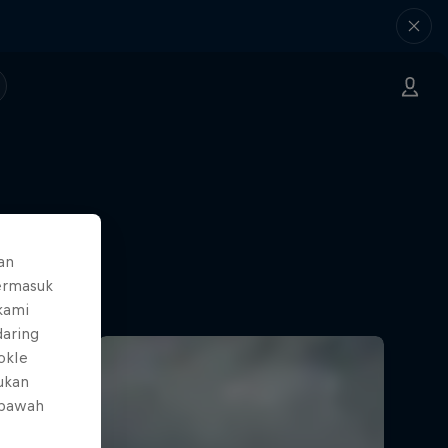
an
ermasuk
 kami
daring
okIe
mukan
 bawah