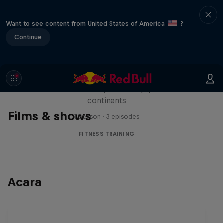
Want to see content from United States of America
?
Continue
Michelle Khare's Great World
Race
Seven marathons, seven days, seven
continents
Films & shows
1 Season · 3 episodes
FITNESS TRAINING
Acara