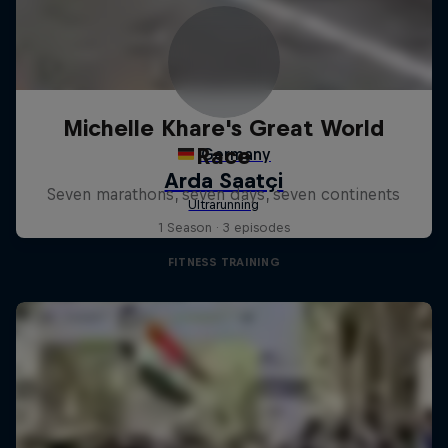
Michelle Khare's Great World
Race
Seven marathons, seven days, seven continents
1 Season · 3 episodes
FITNESS TRAINING