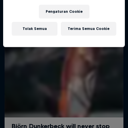
How Kai Lenny mastered multiple water sports
Pengaturan Cookie
SURFING
Tolak Semua
Terima Semua Cookie