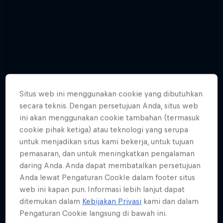
Situs web ini menggunakan cookie yang dibutuhkan
secara teknis. Dengan persetujuan Anda, situs web
ini akan menggunakan cookie tambahan (termasuk
cookie pihak ketiga) atau teknologi yang serupa
untuk menjadikan situs kami bekerja, untuk tujuan
pemasaran, dan untuk meningkatkan pengalaman
daring Anda. Anda dapat membatalkan persetujuan
Jason Polakow gets down and dirty in a
Anda lewat Pengaturan CookIe dalam footer situs
new episode
web ini kapan pun. Informasi lebih lanjut dapat
ditemukan dalam
Kebijakan Privasi
kami dan dalam
6 Photos
Pengaturan Cookie langsung di bawah ini.
Paradigm Lost
WINDSURFING