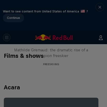
Want to see content from United States of America
?
Continue
She Who Flies
Mathilde Gremaud: the dramatic rise of a
Films & shows
champion freeskier
FREESKIING
Acara