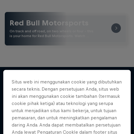
Red Bull Motorsports
On track and off road, on two wheels or four - this
is your home for Red Bull Motorsports. Watch …
Situs web ini menggunakan cookie yang dibutuhkan
secara teknis. Dengan persetujuan Anda, situs web
Lebih banyak seperti ini
ini akan menggunakan cookie tambahan (termasuk
cookie pihak ketiga) atau teknologi yang serupa
untuk menjadikan situs kami bekerja, untuk tujuan
pemasaran, dan untuk meningkatkan pengalaman
daring Anda. Anda dapat membatalkan persetujuan
Anda lewat Pengaturan CookIe dalam footer situs