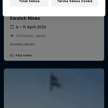
Tolak Semua
Terima Semua Cookie
Swatch Nines
6 – 11 April 2026
Hokkaido, Japan
SNOWBOARDING
Past event