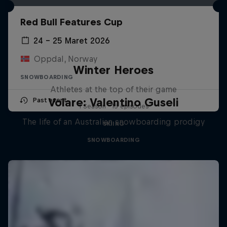
Red Bull Features Cup
24 – 25 Maret 2026
Oppdal, Norway
Winter Heroes
SNOWBOARDING
Athletes at the top of their game
Volare: Valentino Guseli
Past event
1 Season · 15 episodes
The life of an Australian snowboarding prodigy
SKIING
SNOWBOARDING