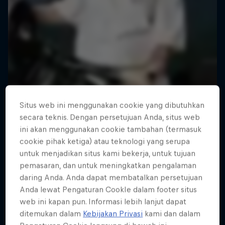
Situs web ini menggunakan cookie yang dibutuhkan
secara teknis. Dengan persetujuan Anda, situs web
ini akan menggunakan cookie tambahan (termasuk
cookie pihak ketiga) atau teknologi yang serupa
untuk menjadikan situs kami bekerja, untuk tujuan
pemasaran, dan untuk meningkatkan pengalaman
daring Anda. Anda dapat membatalkan persetujuan
Road to Rampage
Anda lewat Pengaturan CookIe dalam footer situs
web ini kapan pun. Informasi lebih lanjut dapat
Riders who challenge MTB's baddest contest
ditemukan dalam
Kebijakan Privasi
kami dan dalam
1 Season · 5 episodes