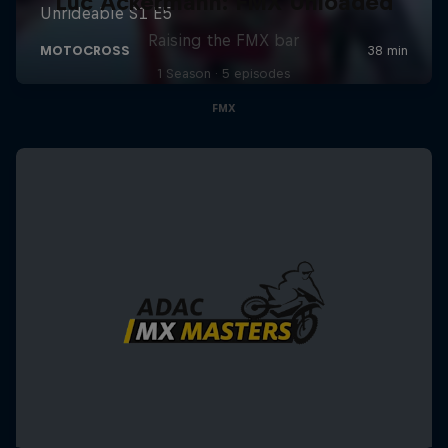
Luc Ackermann: FMX Unloaded
Raising the FMX bar
1 Season · 5 episodes
FMX