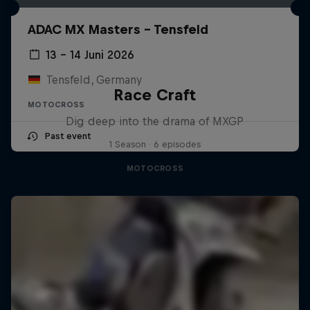
ADAC MX Masters – Tensfeld
13 – 14 Juni 2026
Tensfeld, Germany
Race Craft
MOTOCROSS
Dig deep into the drama of MXGP
Past event
1 Season · 6 episodes
MOTOCROSS