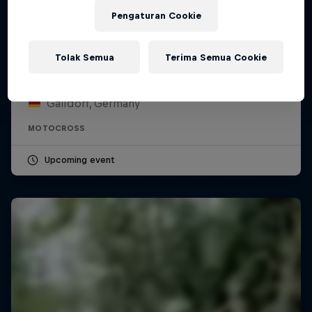
Pengaturan Cookie
ADAC MX Masters – Gaildorf
Tolak Semua
Terima Semua Cookie
8 – 9 Agustus 2026
Gaildorf, Germany
MOTOCROSS
Upcoming event