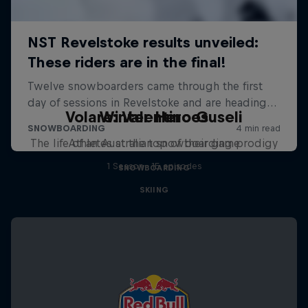
Volare: Valentino Guseli
Winter Heroes
The life of an Australian snowboarding prodigy
Athletes at the top of their game
1 Season · 15 episodes
SNOWBOARDING
SKIING