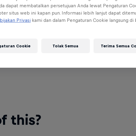
da dapat membatalkan persetujuan Anda lewat Pengaturan Co
ter situs web ini kapan pun. Informasi lebih lanjut dapat dite
bijakan Privasi
kami dan dalam Pengaturan Cookie langsung di
gaturan Cookie
Tolak Semua
Terima Semua Co
 this?