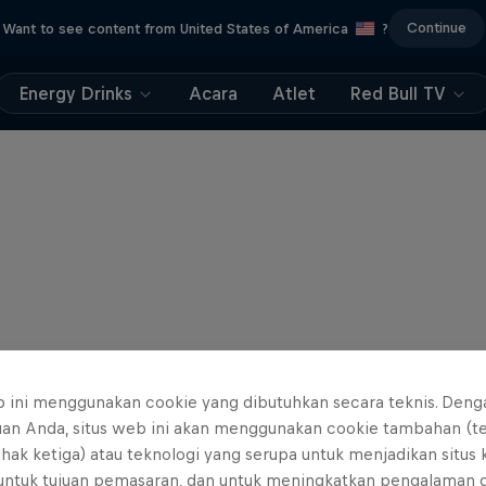
Continue
Want to see content from United States of America
?
Energy Drinks
Acara
Atlet
Red Bull TV
b ini menggunakan cookie yang dibutuhkan secara teknis. Deng
uan Anda, situs web ini akan menggunakan cookie tambahan (t
ihak ketiga) atau teknologi yang serupa untuk menjadikan situs
 untuk tujuan pemasaran, dan untuk meningkatkan pengalaman 