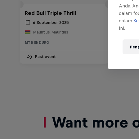
Anda. An
Red Bull Triple Thrill
dalam foo
dalam
Ke
6 September 2025
ini.
Mauritius, Mauritius
MTB ENDURO
Pen
Past event
Want more of