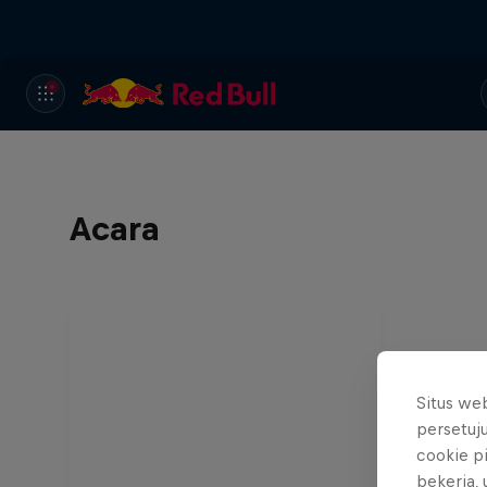
Acara
Situs we
persetuj
cookie p
bekerja,