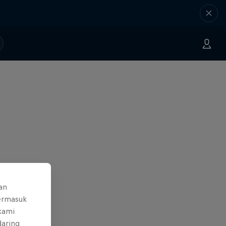
an
ermasuk
 kami
daring