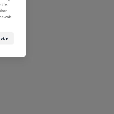
okIe
mukan
 bawah
okie