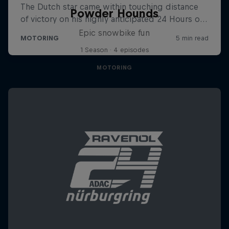
Powder Hounds
Epic snowbike fun
1 Season · 4 episodes
MOTORING