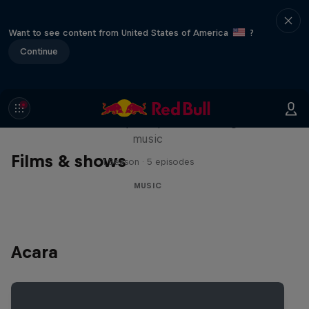
Want to see content from United States of America
?
Continue
Diggin' in the Carts
The secret history of Japanese video game
music
Films & shows
1 Season · 5 episodes
MUSIC
Acara