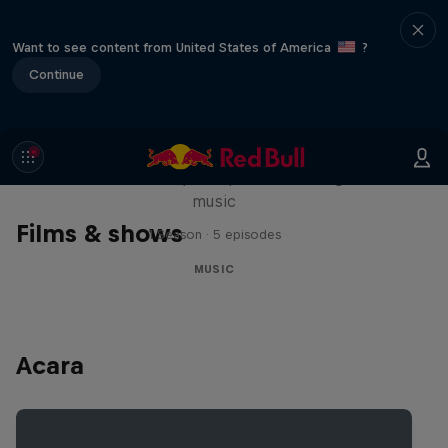
Want to see content from United States of America
?
Continue
Diggin' in the Carts
The secret history of Japanese video game
music
Films & shows
1 Season · 5 episodes
MUSIC
Acara