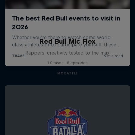
Red Bull Mic Flex
Rappers' creativity tested to the max
1 Season · 8 episodes
MC BATTLE