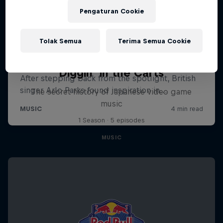
Pengaturan Cookie
Tolak Semua
Terima Semua Cookie
Diggin' in the Carts
The secret history of Japanese video game
music
1 Season · 5 episodes
MUSIC