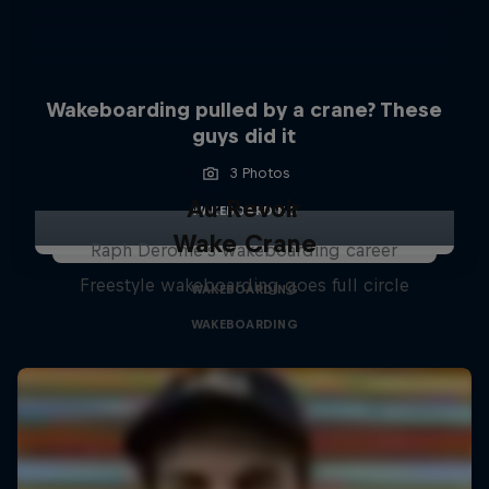
Wakeboarding pulled by a crane? These
guys did it
3 Photos
Au Revoir
WAKEBOARDING
Wake Crane
Raph Derome's wakeboarding career
Freestyle wakeboarding goes full circle
WAKEBOARDING
WAKEBOARDING