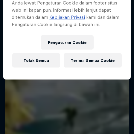
Anda lewat Pengaturan CookIe dalam footer situs
Let the tropical inspiration flow
web ini kapan pun. Informasi lebih lanjut dapat
ditemukan dalam
Kebijakan Privasi
kami dan dalam
1 Season · 5 episodes
Pengaturan Cookie langsung di bawah ini.
WAKEBOARDING
Pengaturan Cookie
Tolak Semua
Terima Semua Cookie