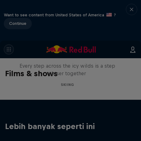
Want to see content from United States of America
?
Continue
A Baffin Vacation: Love on Ice
Every step across the icy wilds is a step
Films & shows
closer together
SKIING
Lebih banyak seperti ini