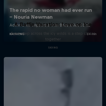
A Baffin Vacation: Love on Ice
Every step across the icy wilds is a step closer
together
SKIING