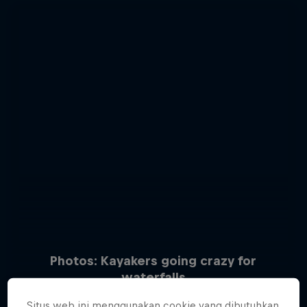
Photos: Kayakers going crazy for
waterfalls
15 Photos
Situs web ini menggunakan cookie yang dibutuhkan