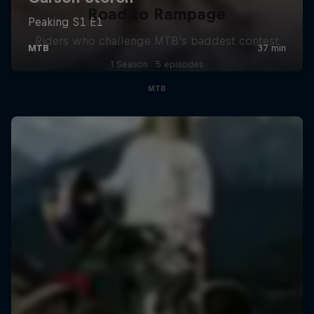
Road to Rampage
Riders who challenge MTB's baddest contest
1 Season · 5 episodes
MTB