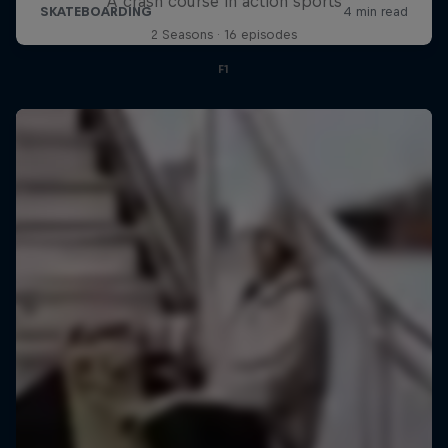
A crash course in action sports
2 Seasons · 16 episodes
F1