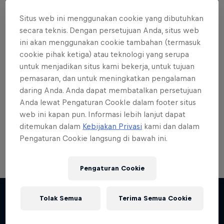
Situs web ini menggunakan cookie yang dibutuhkan
secara teknis. Dengan persetujuan Anda, situs web
ini akan menggunakan cookie tambahan (termasuk
cookie pihak ketiga) atau teknologi yang serupa
Want more of this?
untuk menjadikan situs kami bekerja, untuk tujuan
pemasaran, dan untuk meningkatkan pengalaman
daring Anda. Anda dapat membatalkan persetujuan
Skateboarding
Anda lewat Pengaturan CookIe dalam footer situs
web ini kapan pun. Informasi lebih lanjut dapat
Welcome to the Red Bull Skateboarding hub, your
ditemukan dalam
Kebijakan Privasi
kami dan dalam
source for skateboarding news, videos, rider …
Pengaturan Cookie langsung di bawah ini.
Pengaturan Cookie
Tolak Semua
Terima Semua Cookie
Lebih banyak seperti ini