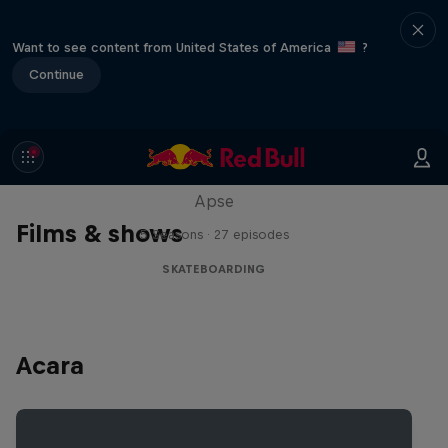
Want to see content from United States of America
?
Continue
Skate Tales
Discover the world of skate with Madars
Apse
Films & shows
5 Seasons · 27 episodes
SKATEBOARDING
Acara