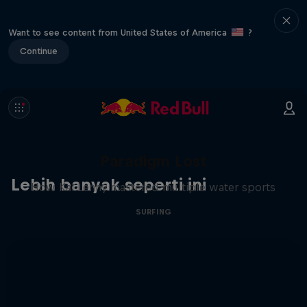
Want to see content from United States of America
?
Continue
Paradigm Lost
Lebih banyak seperti ini
How Kai Lenny mastered multiple water sports
SURFING