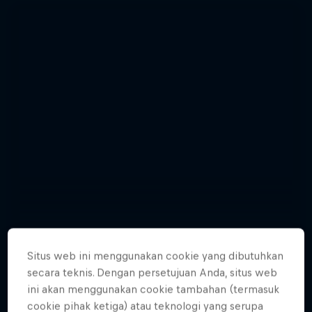
Situs web ini menggunakan cookie yang dibutuhkan
secara teknis. Dengan persetujuan Anda, situs web
Relive the punishing Hell’s Gate 2015
Hard Enduro 2025: The Hardest
ini akan menggunakan cookie tambahan (termasuk
cookie pihak ketiga) atau teknologi yang serupa
10 Photos
Season Yet?