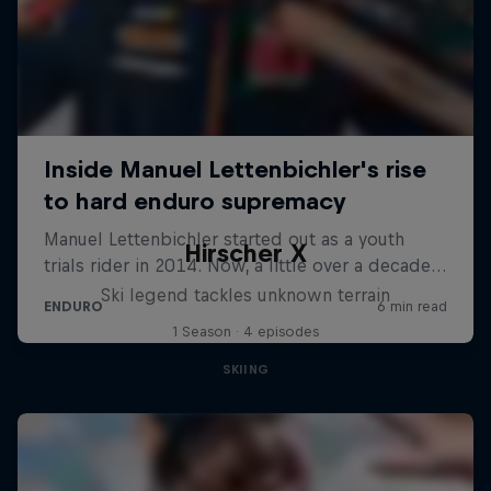
Hirscher X
Ski legend tackles unknown terrain
1 Season · 4 episodes
SKIING