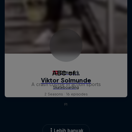
ABC of...
A crash course in action sports
2 Seasons · 16 episodes
F1
Lebih banyak