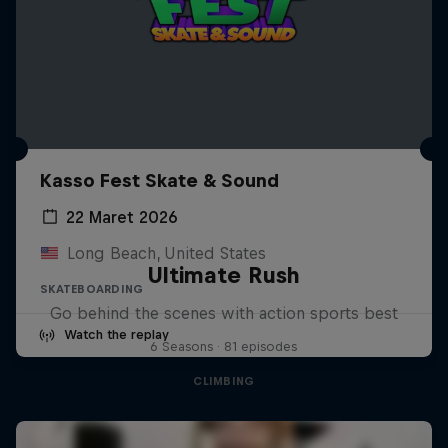
Kasso Fest Skate & Sound
22 Maret 2026
Long Beach, United States
Ultimate Rush
SKATEBOARDING
Go behind the scenes with action sports best
Watch the replay
6 Seasons · 81 episodes
CLIMBING