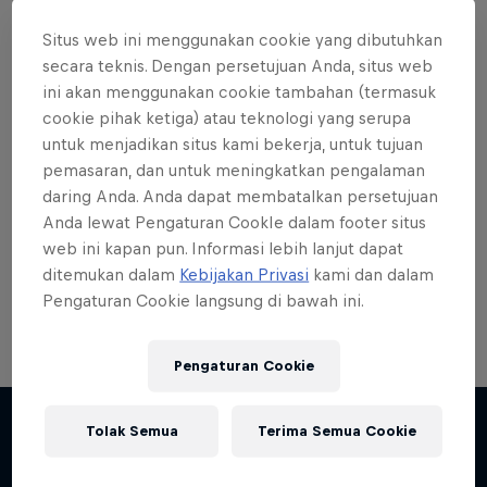
Situs web ini menggunakan cookie yang dibutuhkan
secara teknis. Dengan persetujuan Anda, situs web
ini akan menggunakan cookie tambahan (termasuk
cookie pihak ketiga) atau teknologi yang serupa
Want more of this?
untuk menjadikan situs kami bekerja, untuk tujuan
pemasaran, dan untuk meningkatkan pengalaman
daring Anda. Anda dapat membatalkan persetujuan
Skateboarding
Anda lewat Pengaturan CookIe dalam footer situs
web ini kapan pun. Informasi lebih lanjut dapat
Welcome to the Red Bull Skateboarding hub, your
ditemukan dalam
Kebijakan Privasi
kami dan dalam
source for skateboarding news, videos, rider …
Pengaturan Cookie langsung di bawah ini.
Pengaturan Cookie
Tolak Semua
Terima Semua Cookie
Lebih banyak seperti ini