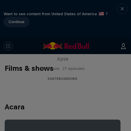
Want to see content from United States of America
?
Continue
Skate Tales
Discover the world of skate with Madars
Apse
Films & shows
5 Seasons · 27 episodes
SKATEBOARDING
Acara