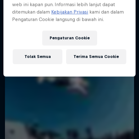
web ini kapan pun. Informasi lebih lanjut dapat
1 Season · 6 episodes
SURFING
ditemukan dalam
Kebijakan Privasi
kami dan dalam
Pengaturan Cookie langsung di bawah ini.
SURFING
Pengaturan Cookie
Tolak Semua
Terima Semua Cookie