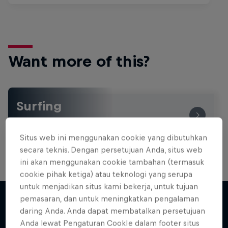
Want more of this?
Surfing
Welcome to the Surf Hub, where you will find a rip-
roaring collection of surf films, shows and …
Situs web ini menggunakan cookie yang dibutuhkan
secara teknis. Dengan persetujuan Anda, situs web
ini akan menggunakan cookie tambahan (termasuk
cookie pihak ketiga) atau teknologi yang serupa
Inside Pro Surfing
untuk menjadikan situs kami bekerja, untuk tujuan
WSL Replay
Come backstage on the 2025 WSL
pemasaran, dan untuk meningkatkan pengalaman
Championship Tour
daring Anda. Anda dapat membatalkan persetujuan
The latest action from the WSL Championship
Lebih banyak seperti ini
Anda lewat Pengaturan CookIe dalam footer situs
Tour
2 Seasons · 18 episodes