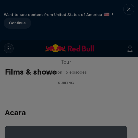
Want to see content from United States of America
?
Continue
WSL Replay
The latest action from the WSL Championship
Tour
Films & shows
1 Season · 6 episodes
SURFING
Acara