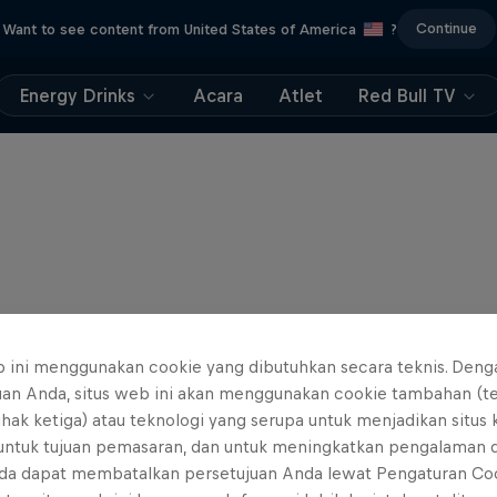
Continue
Want to see content from United States of America
?
Energy Drinks
Acara
Atlet
Red Bull TV
b ini menggunakan cookie yang dibutuhkan secara teknis. Deng
uan Anda, situs web ini akan menggunakan cookie tambahan (t
ihak ketiga) atau teknologi yang serupa untuk menjadikan situs
 untuk tujuan pemasaran, dan untuk meningkatkan pengalaman 
da dapat membatalkan persetujuan Anda lewat Pengaturan Co