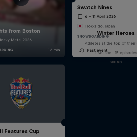
Swatch Nines
6 – 11 April 2026
Hokkaido, Japan
Winter Heroes
SNOWBOARDING
Athletes at the top of thei
Past event
1 Season · 15 episodes
SKIING
ll Features Cup