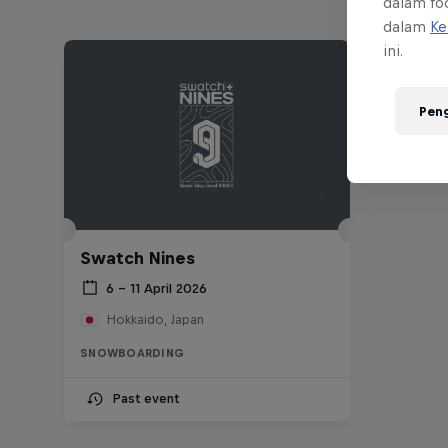
dalam foo
dalam
Ke
ini.
Pen
Swatch Nines
6 – 11 April 2026
Hokkaido, Japan
SNOWBOARDING
Past event