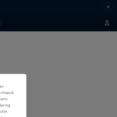
an
ermasuk
 kami
daring
okIe