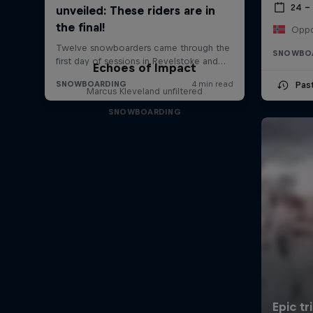
24 –
Oppd
SNOWBO
Echoes of Impact
Pas
Marcus Kleveland unfiltered
SNOWBOARDING