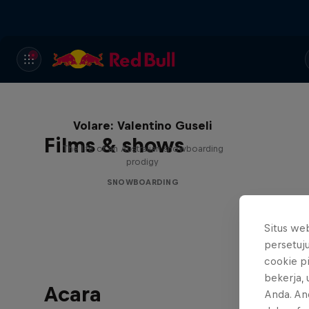
Volare: Valentino Guseli
Films & shows
The life of an Australian snowboarding
prodigy
SNOWBOARDING
Situs we
persetuj
cookie p
bekerja,
Acara
Anda. An