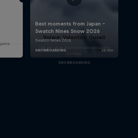
Volare: Valentino Guseli
r game
The life of an Australian snowboarding
prodigy
SNOWBOARDING