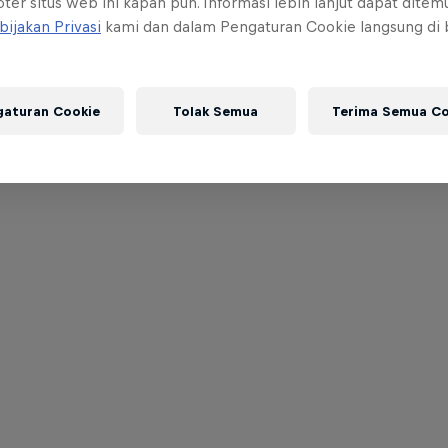
ter situs web ini kapan pun. Informasi lebih lanjut dapat dite
bijakan Privasi
kami dan dalam Pengaturan Cookie langsung di
gaturan Cookie
Tolak Semua
Terima Semua Co