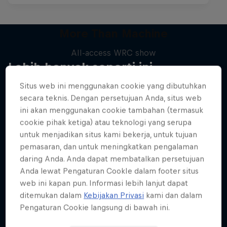
More Than Machine
All-access WRC show
Lebih banyak seperti ini
1 Season · 7 episodes
Situs web ini menggunakan cookie yang dibutuhkan
WRC
secara teknis. Dengan persetujuan Anda, situs web
ini akan menggunakan cookie tambahan (termasuk
cookie pihak ketiga) atau teknologi yang serupa
untuk menjadikan situs kami bekerja, untuk tujuan
pemasaran, dan untuk meningkatkan pengalaman
daring Anda. Anda dapat membatalkan persetujuan
Anda lewat Pengaturan CookIe dalam footer situs
web ini kapan pun. Informasi lebih lanjut dapat
ditemukan dalam
Kebijakan Privasi
kami dan dalam
Pengaturan Cookie langsung di bawah ini.