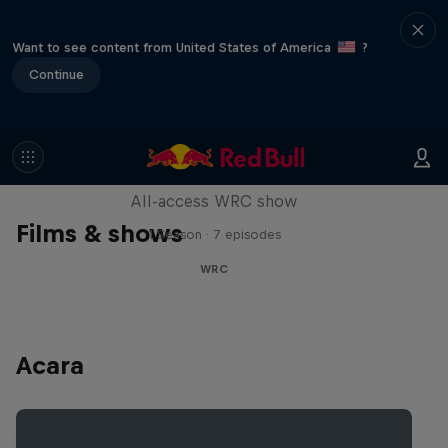
Want to see content from United States of America
?
Continue
More Than Machine
All-access WRC show
Films & shows
1 Season · 7 episodes
WRC
Acara