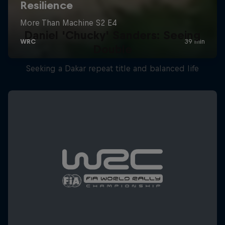
Daniel 'Chucky' Sanders: Seeing
Double
Seeking a Dakar repeat title and balanced life