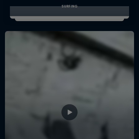
SURFING