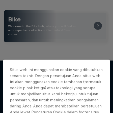
Bike
Welcome to the Bike Hub, where you will find an
action-packed collection of two-wheel films,
shows …
Situs web ini menggunakan cookie yang dibutuhkan
secara teknis. Dengan persetujuan Anda, situs web
Lebih banyak seperti ini
ini akan menggunakan cookie tambahan (termasuk
cookie pihak ketiga) atau teknologi yang serupa
untuk menjadikan situs kami bekerja, untuk tujuan
pemasaran, dan untuk meningkatkan pengalaman
daring Anda. Anda dapat membatalkan persetujuan
Anda lewat Pengaturan CookIe dalam footer situs