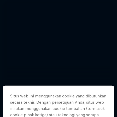
Situs web ini menggunakan cookie yang dibutuhkan
secara teknis. Dengan persetujuan Anda, situs web
Relive the punishing Hell’s Gate 2015
Hard Enduro 2025: The Hardest
ini akan menggunakan cookie tambahan (termasuk
cookie pihak ketiga) atau teknologi yang serupa
10 Photos
Season Yet?