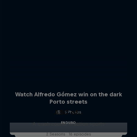
Watch Alfredo Gómez win on the dark
Porto streets
ABC of...
5 Photos
ENDURO
A crash course in action sports
2 Seasons · 16 episodes