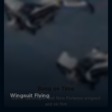
Bang on Time
Marco Waltenspiel and Nico Porteous wingsuit
and ski film